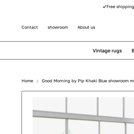
Free shipping
Contact
showroom
About us
Vintage rugs
Persian rugs
Berber rug
Home
Good Morning by Pip Khaki Blue showroom m
Rose kilim rugs
Pip Studio