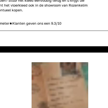
den? Stuur het kleed eenvoudig terug en u krijgt uw
unt het vloerkleed ook in de
showroom van Rozenkelim
ntueel kopen.
meter
Klanten geven ons een 9.3/10