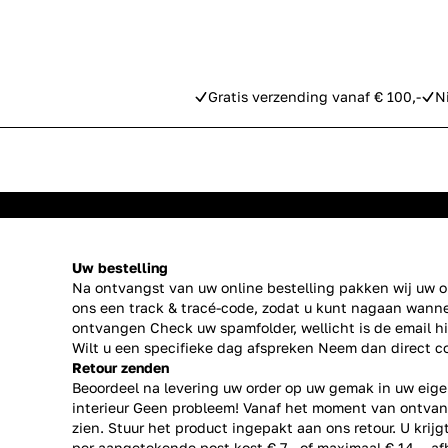
Gratis verzending vanaf € 100,-
N
Uw bestelling
Na ontvangst van uw online bestelling pakken wij uw or
ons een track & tracé-code, zodat u kunt nagaan wanne
ontvangen Check uw spamfolder, wellicht is de email h
Wilt u een specifieke dag afspreken Neem dan direct
c
Retour zenden
Beoordeel na levering uw order op uw gemak in uw eige
interieur Geen probleem! Vanaf het moment van ontvan
zien. Stuur het product ingepakt aan ons retour. U krij
per aangetekende post kost € 7,- of maximaal € 14,-, a