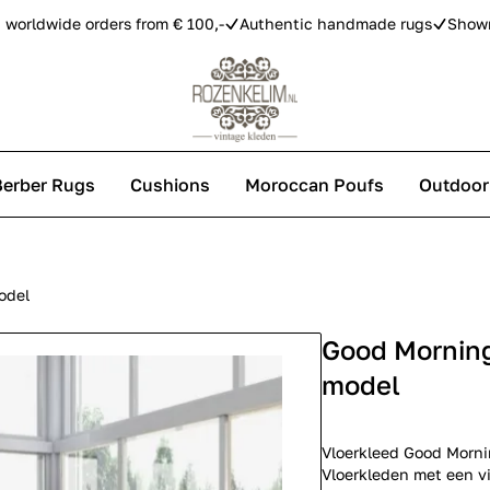
 worldwide orders from € 100,-
Authentic handmade rugs
Show
Berber Rugs
Cushions
Moroccan Poufs
Outdoor
s
odel
Good Morning
 carpets
model
Vloerkleed Good Morni
Vloerkleden met een vi