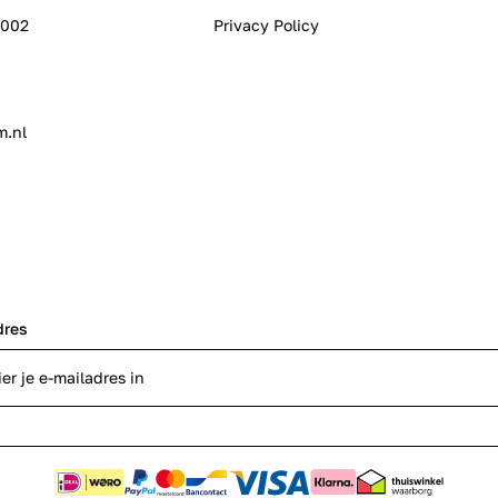
0002
Privacy Policy
m.nl
dres