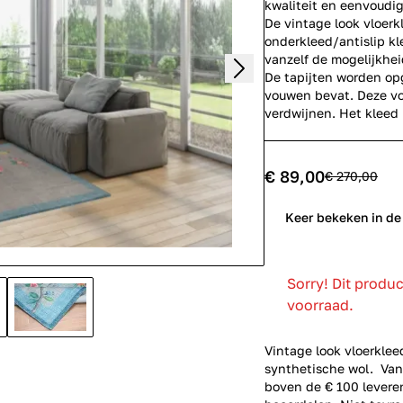
kwaliteit en eenvoudi
De vintage look vloerkl
onderkleed/antislip kle
vanzelf de mogelijkhei
De tapijten worden op
vouwen bevat. Deze vo
verdwijnen. Het kleed 
€ 89,00
€ 270,00
0
Keer bekeken in de
Sorry! Dit produ
voorraad.
Vintage look vloerkle
synthetische wol. Van
boven de € 100 leveren