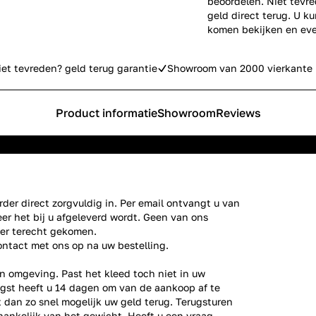
beoordelen. Niet tevre
geld direct terug. U k
komen bekijken en eve
iet tevreden? geld terug garantie
Showroom van 2000 vierkante 
Product informatie
Showroom
Reviews
der direct zorgvuldig in. Per email ontvangt u van
er het bij u afgeleverd wordt. Geen van ons
ier terecht gekomen.
ontact
met ons op na uw bestelling.
n omgeving. Past het kleed toch niet in uw
gst heeft u 14 dagen om van de aankoop af te
gt dan zo snel mogelijk uw geld terug. Terugsturen
fhankelijk van het gewicht. Heeft u een vraag