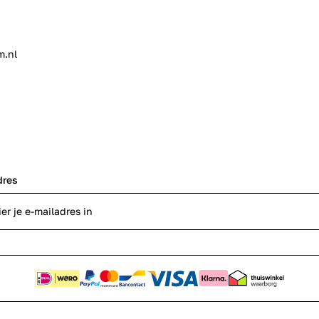
m.nl
dres