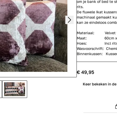
om je bank of bed te s
rits.
De fluwele Ikat kusse
machinaal gemaakt kuss
kan ze eindeloos combi
Materiaal: Velvet v
Maat: 60cm x 
Hoes: Incl rits, he
Wasvoorschrift: Chemis
Binnenkussen: Kussen
€ 49,95
0
Keer bekeken in de