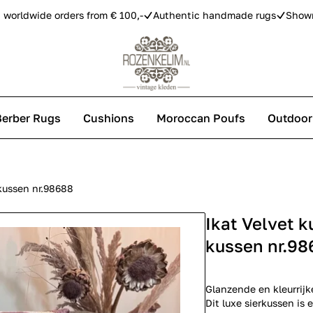
 worldwide orders from € 100,-
Authentic handmade rugs
Show
Berber Rugs
Cushions
Moroccan Poufs
Outdoor
s
kussen nr.98688
Ikat Velvet 
 carpets
kussen nr.98
Glanzende en kleurrijk
Dit luxe sierkussen is 