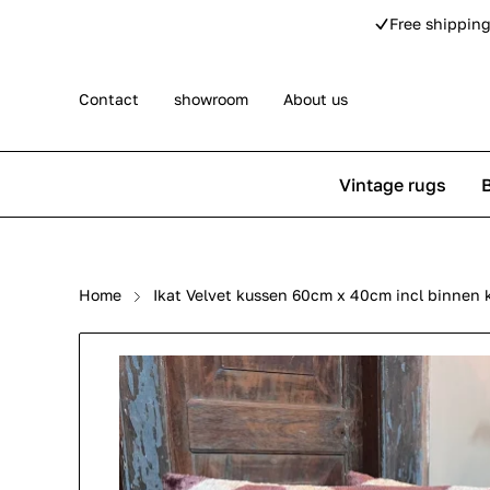
Free shipping
Contact
showroom
About us
Vintage rugs
Persian rugs
Berber rug
Home
Ikat Velvet kussen 60cm x 40cm incl binnen 
Rose kilim rugs
Pip Studio