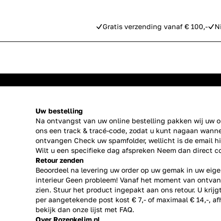
Gratis verzending vanaf € 100,-
N
Uw bestelling
Na ontvangst van uw online bestelling pakken wij uw or
ons een track & tracé-code, zodat u kunt nagaan wanne
ontvangen Check uw spamfolder, wellicht is de email h
Wilt u een specifieke dag afspreken Neem dan direct
c
Retour zenden
Beoordeel na levering uw order op uw gemak in uw eige
interieur Geen probleem! Vanaf het moment van ontvan
zien. Stuur het product ingepakt aan ons retour. U krij
per aangetekende post kost € 7,- of maximaal € 14,-, a
bekijk dan onze lijst met
FAQ.
Over Rozenkelim.nl