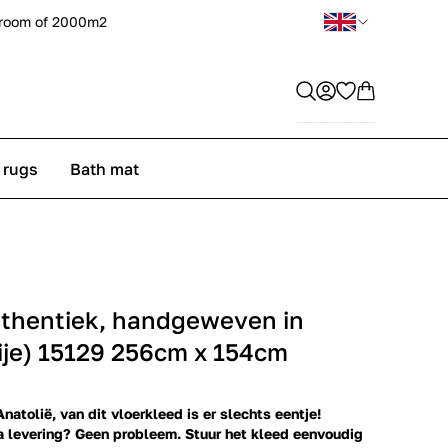
room of 2000m2
 rugs
Bath mat
uthentiek, handgeweven in
kije) 15129 256cm x 154cm
natolië, van dit vloerkleed is er slechts eentje!
a levering? Geen probleem. Stuur het kleed eenvoudig