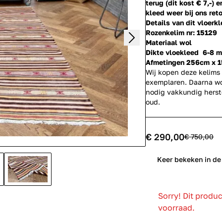
terug (dit kost € 7,-) 
kleed weer bij ons reto
Details van dit vloerkl
Rozenkelim nr: 15129
Materiaal wol
Dikte vloekleed 6-8 
Afmetingen 256cm x 
Wij kopen deze kelims 
exemplaren. Daarna w
nodig vakkundig herste
oud.
€ 290,00
€ 750,00
0
Keer bekeken in de
Sorry! Dit produ
voorraad.