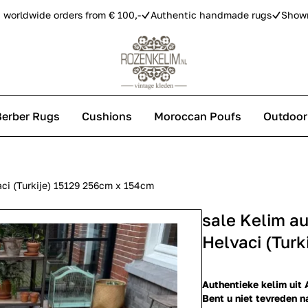
 worldwide orders from € 100,-
Authentic handmade rugs
Show
Berber Rugs
Cushions
Moroccan Poufs
Outdoor
s
ci (Turkije) 15129 256cm x 154cm
sale Kelim a
 carpets
Helvaci (Tur
Authentieke kelim uit A
Bent u niet tevreden n