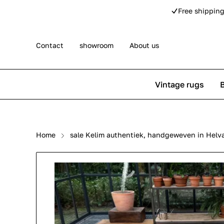
Free shipping
Contact
showroom
About us
Vintage rugs
Persian rugs
Berber rug
Home
sale Kelim authentiek, handgeweven in Helva
Rose kilim rugs
Pip Studio