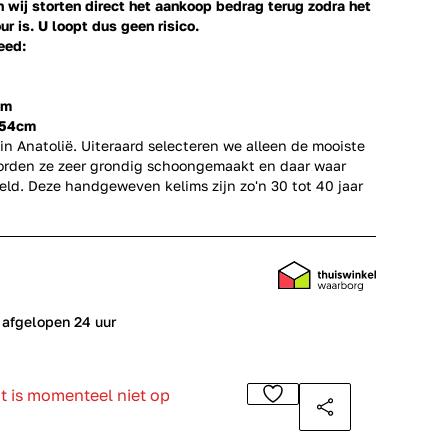
en wij storten direct het aankoop bedrag terug zodra het
ur is. U loopt dus geen risico.
eed:
mm
154cm
in Anatolië. Uiteraard selecteren we alleen de mooiste
orden ze zeer grondig schoongemaakt en daar waar
ld. Deze handgeweven kelims zijn zo'n 30 tot 40 jaar
 afgelopen 24 uur
ct is momenteel niet op