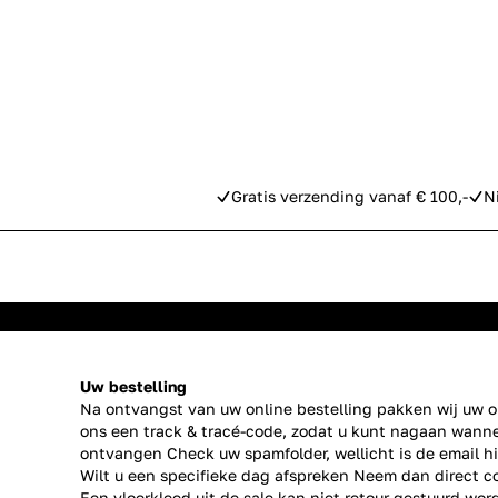
Gratis verzending vanaf € 100,-
N
Uw bestelling
Na ontvangst van uw online bestelling pakken wij uw or
ons een track & tracé-code, zodat u kunt nagaan wanne
ontvangen Check uw spamfolder, wellicht is de email h
Wilt u een specifieke dag afspreken Neem dan direct
c
Een vloerkleed uit de sale kan niet retour gestuurd wor