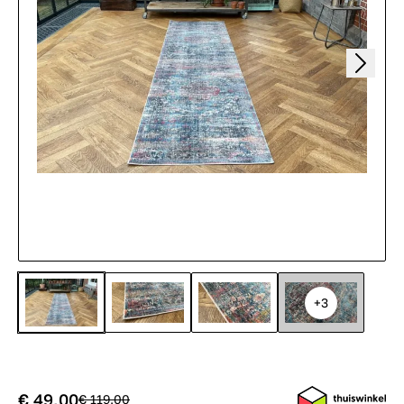
+3
€ 49,00
€ 119,00