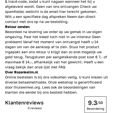
& tracé-code, zodat u kunt nagaan wanneer het bij u
afgeleverd wordt. Geen van ons ontvangen Check uw
spamfolder, wellicht is de email hier terecht gekomen.
Wilt u een specifieke dag afspreken Neem dan direct
contact
met ons op na uw bestelling.
Retour zenden
Beoordeel na levering uw order op uw gemak in uw eigen
omgeving. Past het kleed toch niet in uw interieur Geen
probleem! Vanaf het moment van ontvangst heeft u 14
dagen om van de aankoop af te zien. Stuur het product
ingepakt aan ons retour. U krijgt dan zo snel mogelijk uw
geld terug. Terugsturen per aangetekende post kost € 7,- of
maximaal € 14,-, afhankelijk van het gewicht. Heeft u een
vraag bekijk dan onze lijst met
FAQ.
Over Rozenkelim.nl
Online bestellen is bij ons volkomen veilig. U kunt kiezen uit
diverse betaalmethodes. Onze webshop is gecertificeerd
door thuiswinkel.org. Lees ook de
beoordelingen
van
klanten die eerder bij ons besteld hebben.
9.3
Klantenreviews
/10
0 reviews
Beoordeling