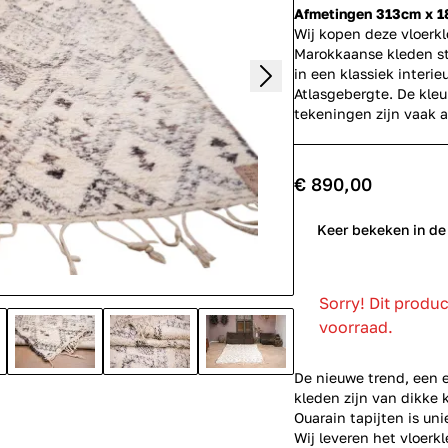
Afmetingen 313cm x 
Wij kopen deze vloerk
Marokkaanse kleden st
in een klassiek interi
Atlasgebergte. De kleu
tekeningen zijn vaak 
€ 890,00
0
Keer bekeken in de
Sorry! Dit produ
voorraad.
De nieuwe trend, een 
kleden zijn van dikke 
Ouarain tapijten is un
Wij leveren het vloerkl