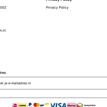
0002
Privacy Policy
m.nl
dres