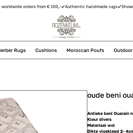
 worldwide orders from € 100,-
Authentic handmade rugs
Show
Berber Rugs
Cushions
Moroccan Poufs
Outdoor
s
oude beni ou
 carpets
Antieke beni Ouarain 
Kleur divers
Materiaal wol
Dikte vloekleed 2- 4c