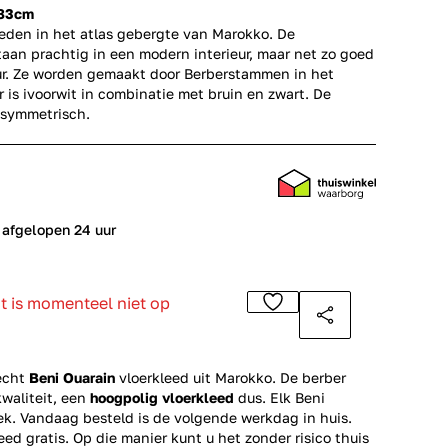
183cm
leden in het atlas gebergte van Marokko. De
aan prachtig in een modern interieur, maar net zo goed
eur. Ze worden gemaakt door Berberstammen in het
r is ivoorwit in combinatie met bruin en zwart. De
asymmetrisch.
 afgelopen 24 uur
ct is momenteel niet op
echt
Beni Ouarain
vloerkleed uit Marokko. De berber
kwaliteit, een
hoogpolig vloerkleed
dus. Elk Beni
iek. Vandaag besteld is de volgende werkdag in huis.
eed gratis. Op die manier kunt u het zonder risico thuis