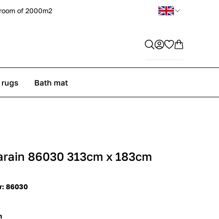
room of 2000m2
 rugs
Bath mat
arain 86030 313cm x 183cm
nr: 86030
m