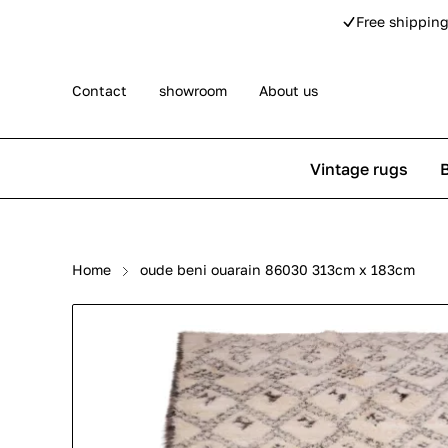
Free shipping
Contact
showroom
About us
Vintage rugs
Persian rugs
Berber rug
Home
oude beni ouarain 86030 313cm x 183cm
Rose kilim rugs
Pip Studio