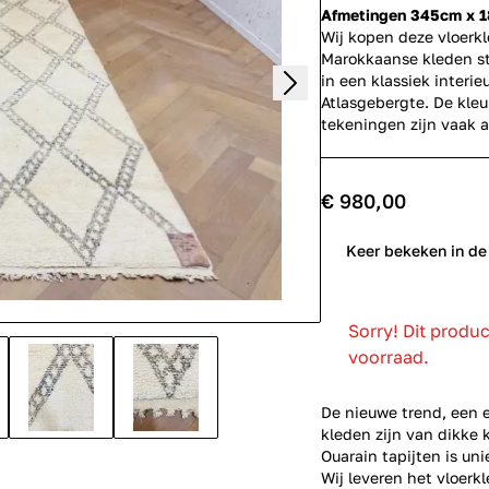
Afmetingen 345cm x 
Wij kopen deze vloerk
Marokkaanse kleden st
in een klassiek interi
Atlasgebergte. De kleu
tekeningen zijn vaak 
€ 980,00
0
Keer bekeken in de
Sorry! Dit produ
voorraad.
De nieuwe trend, een 
kleden zijn van dikke 
Ouarain tapijten is un
Wij leveren het vloerkl