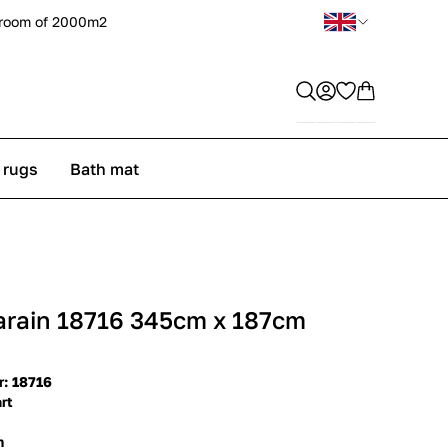
room of 2000m2
 rugs
Bath mat
arain 18716 345cm x 187cm
r: 18716
rt
m