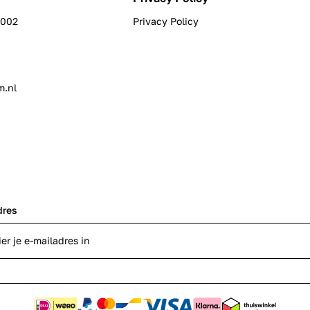
0002
Privacy Policy
m.nl
dres