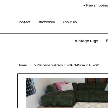
Free shipping
Contact
showroom
About us
Vintage rugs
Persian rugs
Berber rug
Home
oude beni ouarain 18716 345cm x 187cm
Rose kilim rugs
Pip Studio