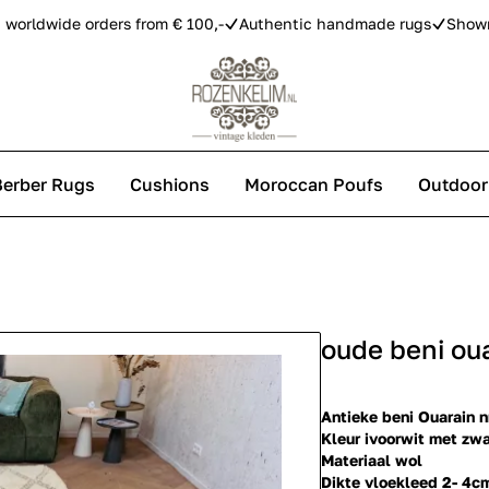
 worldwide orders from € 100,-
Authentic handmade rugs
Show
Berber Rugs
Cushions
Moroccan Poufs
Outdoor
s
oude beni ou
 carpets
Antieke beni Ouarain n
Kleur ivoorwit met zwa
Materiaal wol
Dikte vloekleed 2- 4c