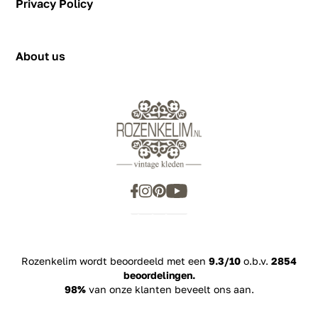
Privacy Policy
2031 BJ Haarlem
showroom@rozenkelim.nl
Privacy Policy
+31655342780
About us
Rozenkelim wordt beoordeeld met een
9.3/10
o.b.v.
2854
beoordelingen.
98%
van onze klanten beveelt ons aan.