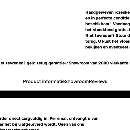
Handgeweven rozenkeli
en in perfecte conditie
beschikbaar! Vandaag 
het vloerkleed gratis. 
Niet tevreden? Stuur d
terug. U kunt het vlo
bekijken en eventueel
iet tevreden? geld terug garantie
Showroom van 2000 vierkante 
Product informatie
Showroom
Reviews
der direct zorgvuldig in. Per email ontvangt u van
r het bij u afgeleverd wordt. Geen van ons
ier terecht gekomen.