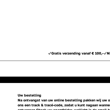
Gratis verzending vanaf € 100,-
N
Uw bestelling
Na ontvangst van uw online bestelling pakken wij uw or
ons een track & tracé-code, zodat u kunt nagaan wannee
ontvangen Check uw spamfolder, wellicht is de email h