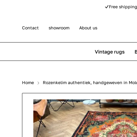
Free shipping
Contact
showroom
About us
Vintage rugs
Persian rugs
Berber rug
Home
Rozenkelim authentiek, handgeweven in Mol
Rose kilim rugs
Pip Studio