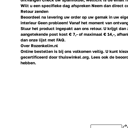
Wilt u een specifieke dag afspreken Neem dan direct
c
Retour zenden
Beoordeel na levering uw order op uw gemak in uw eige
interieur Geen probleem! Vanaf het moment van ontvang
Stuur het product ingepakt aan ons retour. U krijgt dan
aangetekende post kost € 7,- of maximaal € 14,-, afhank
dan onze lijst met
FAQ.
Over Rozenkelim.nl
Online bestellen is bij ons volkomen veilig. U kunt ki
gecertificeerd door thuiswinkel.org. Lees ook de
beoor
hebben.