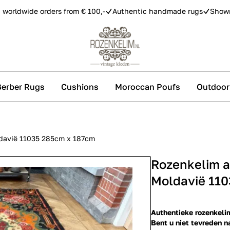
 worldwide orders from € 100,-
Authentic handmade rugs
Show
Berber Rugs
Cushions
Moroccan Poufs
Outdoor
s
davië 11035 285cm x 187cm
Rozenkelim a
 carpets
Moldavië 11
Authentieke rozenkelim
Bent u niet tevreden n