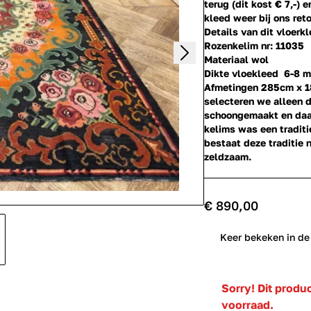
terug (dit kost € 7,-) 
kleed weer bij ons reto
Details van dit vloerkl
Rozenkelim nr: 11035
Materiaal wol
Dikte vloekleed 6-8 
Afmetingen 285cm x 
selecteren we alleen 
schoongemaakt en daar
kelims was een tradit
bestaat deze traditie 
zeldzaam.
€ 890,00
0
Keer bekeken in de
Sorry! Dit produ
voorraad.