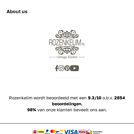
Privacy Policy
+31655342780
About us
Rozenkelim wordt beoordeeld met een
9.3/10
o.b.v.
2854
beoordelingen.
98%
van onze klanten beveelt ons aan.