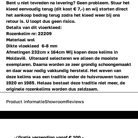
Bent u niet tevreden na levering? Geen probleem. Stuur het
kleed eenvoudig terug (dit kost € 7,-) en wij storten direct
het aankoop bedrag terug zodra het kleed weer bij ons
retour is. U loopt dus geen risico.
Details van dit vloerkleed:
Rozenkelim nr: 22209
Materiaal wol
Dikte vloekleed 6-8 mm
Afmetingen 232cm x 164cm
Wij kopen deze kelims in
Moldavië. Uiteraard selecteren we alleen de mooiste
exemplaren. Daarna worden ze zeer grondig schoongemaakt
en daar waar nodig vakkundig hersteld. Het weven van
deze kelims was een traditie onder de huisvrouwen tussen
1920 en 1985. Helaas bestaat deze traditie niet meer, de
originele rozenkelims worden dus zeldzaam.
Product informatie
Showroom
Reviews
Gratis verzending vanaf € 100,-