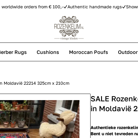
 worldwide orders from € 100,-
Authentic handmade rugs
Show
Berber Rugs
Cushions
Moroccan Poufs
Outdoor
s
n Moldavië 22214 325cm x 210cm
SALE Rozenk
 carpets
in Moldavië 
Authentieke rozenkelim
Bent u niet tevreden n