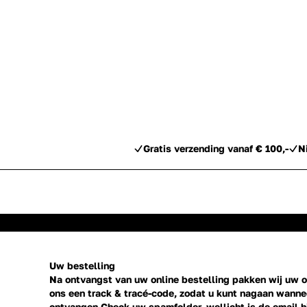
Gratis verzending vanaf € 100,-
N
Uw bestelling
Na ontvangst van uw online bestelling pakken wij uw or
ons een track & tracé-code, zodat u kunt nagaan wannee
ontvangen Check uw spamfolder, wellicht is de email h