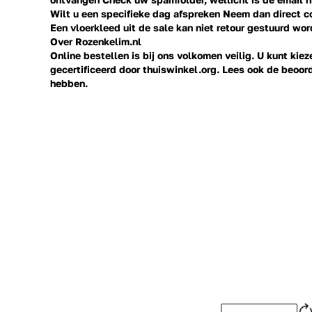
Wilt u een specifieke dag afspreken Neem dan direct
c
Een vloerkleed uit de sale kan niet retour gestuurd wor
Over Rozenkelim.nl
Online bestellen is bij ons volkomen veilig. U kunt ki
gecertificeerd door thuiswinkel.org. Lees ook de
beoor
hebben.