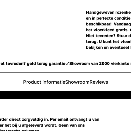
Handgeweven rozenkeli
en in perfecte conditie
beschikbaar! Vandaag 
het vloerkleed gratis. 
Niet tevreden? Stuur d
terug. U kunt het vlo
bekijken en eventueel
iet tevreden? geld terug garantie
Showroom van 2000 vierkante 
Product informatie
Showroom
Reviews
der direct zorgvuldig in. Per email ontvangt u van
r het bij u afgeleverd wordt. Geen van ons
ier terecht gekomen.