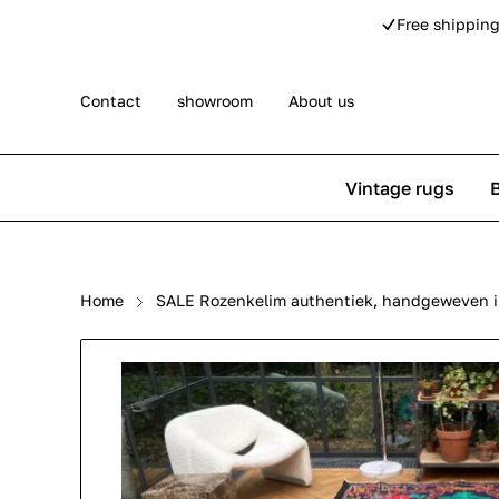
Free shipping
Contact
showroom
About us
Vintage rugs
Persian rugs
Berber rug
Home
SALE Rozenkelim authentiek, handgeweven i
Rose kilim rugs
Pip Studio