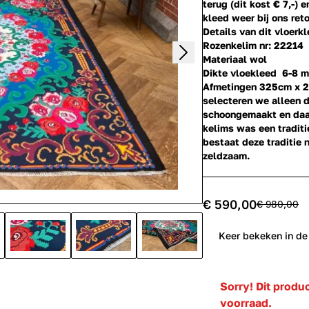
terug (dit kost € 7,-) 
kleed weer bij ons reto
Details van dit vloerkl
Rozenkelim nr: 22214
Materiaal wol
Dikte vloekleed 6-8 
Afmetingen 325cm x 
selecteren we alleen 
schoongemaakt en daar
kelims was een tradit
bestaat deze traditie 
zeldzaam.
€ 590,00
€ 980,00
0
Keer bekeken in de
Sorry! Dit produ
voorraad.