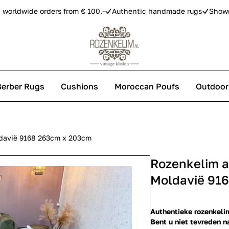
 worldwide orders from € 100,-
Authentic handmade rugs
Show
Berber Rugs
Cushions
Moroccan Poufs
Outdoor
s
davië 9168 263cm x 203cm
Rozenkelim a
 carpets
Moldavië 91
Authentieke rozenkelim
Bent u niet tevreden n