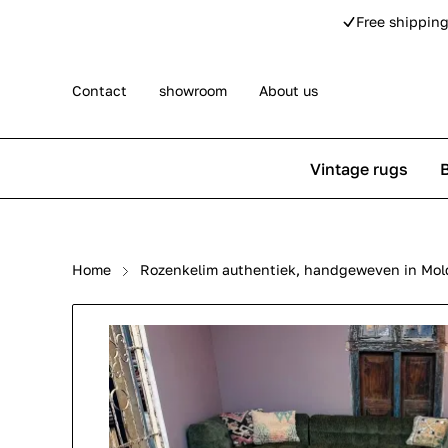
Free shipping
Contact
showroom
About us
Vintage rugs
Persian rugs
Berber rug
Home
Rozenkelim authentiek, handgeweven in Mol
Rose kilim rugs
Pip Studio