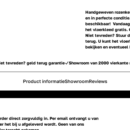
Handgeweven rozenkeli
en in perfecte conditie
beschikbaar! Vandaag 
het vloerkleed gratis. 
Niet tevreden? Stuur d
terug. U kunt het vlo
bekijken en eventueel
iet tevreden? geld terug garantie
Showroom van 2000 vierkante 
Product informatie
Showroom
Reviews
der direct zorgvuldig in. Per email ontvangt u van
r het bij u afgeleverd wordt. Geen van ons
ier terecht gekomen.