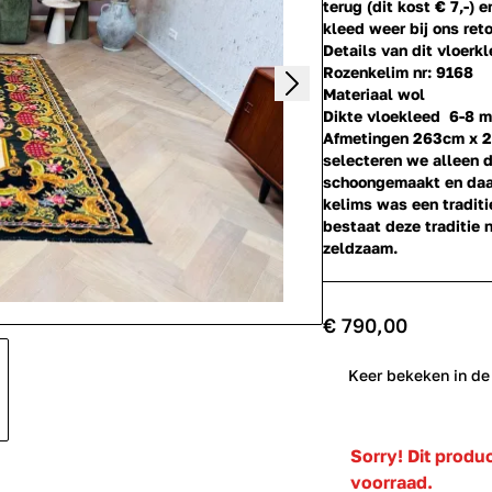
terug (dit kost € 7,-) 
kleed weer bij ons reto
Details van dit vloerkl
Rozenkelim nr: 9168
Materiaal wol
Dikte vloekleed 6-8 
Afmetingen 263cm x
selecteren we alleen 
schoongemaakt en daar
kelims was een tradit
bestaat deze traditie 
zeldzaam.
€ 790,00
0
Keer bekeken in de
Sorry! Dit produ
voorraad.