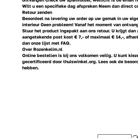
Wilt u een specifieke dag afspreken Neem dan direct
c
Retour zenden
Beoordeel na levering uw order op uw gemak in uw eige
interieur Geen probleem! Vanaf het moment van ontvang
Stuur het product ingepakt aan ons retour. U krijgt dan
aangetekende post kost € 7,- of maximaal € 14,-, afhank
dan onze lijst met
FAQ.
Over Rozenkelim.nl
Online bestellen is bij ons volkomen veilig. U kunt ki
gecertificeerd door thuiswinkel.org. Lees ook de
beoor
hebben.