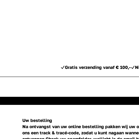
Gratis verzending vanaf € 100,-
N
Uw bestelling
Na ontvangst van uw online bestelling pakken wij uw or
ons een track & tracé-code, zodat u kunt nagaan wannee
ontvangen Check uw spamfolder, wellicht is de email h