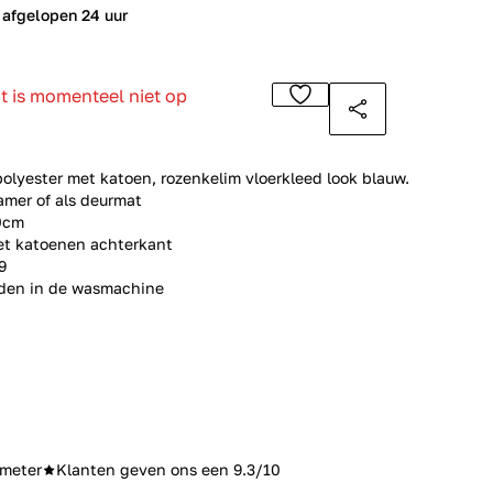
 afgelopen 24 uur
ct is momenteel niet op
lyester met katoen, rozenkelim vloerkleed look blauw.
amer of als deurmat
0cm
met katoenen achterkant
9
aden in de wasmachine
meter
Klanten geven ons een 9.3/10