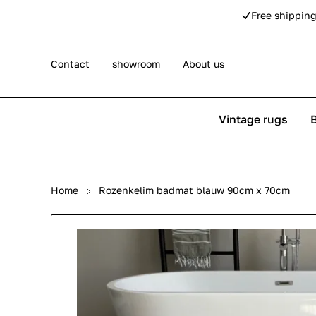
Free shipping
Contact
showroom
About us
Vintage rugs
Persian rugs
Berber rug
Home
Rozenkelim badmat blauw 90cm x 70cm
Rose kilim rugs
Pip Studio