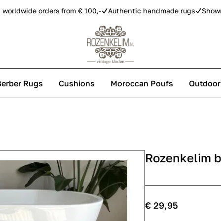
 worldwide orders from € 100,-
Authentic handmade rugs
Show
Berber Rugs
Cushions
Moroccan Poufs
Outdoor
s
Rozenkelim 
 carpets
€ 29,95