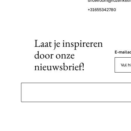
showroom@rozenkeli
+31655342780
Laat je inspireren
door onze
E-maila
nieuwsbrief!