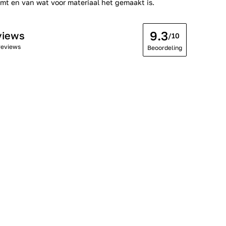
t en van wat voor materiaal het gemaakt is.
9.3
views
/10
reviews
Beoordeling