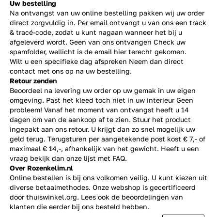
Uw bestelling
Na ontvangst van uw online bestelling pakken wij uw order
direct zorgvuldig in. Per email ontvangt u van ons een track
& tracé-code, zodat u kunt nagaan wanneer het bij u
afgeleverd wordt. Geen van ons ontvangen Check uw
spamfolder, wellicht is de email hier terecht gekomen.
Wilt u een specifieke dag afspreken Neem dan direct
contact
met ons op na uw bestelling.
Retour zenden
Beoordeel na levering uw order op uw gemak in uw eigen
omgeving. Past het kleed toch niet in uw interieur Geen
probleem! Vanaf het moment van ontvangst heeft u 14
dagen om van de aankoop af te zien. Stuur het product
ingepakt aan ons retour. U krijgt dan zo snel mogelijk uw
geld terug. Terugsturen per aangetekende post kost € 7,- of
maximaal € 14,-, afhankelijk van het gewicht. Heeft u een
vraag bekijk dan onze lijst met
FAQ.
Over Rozenkelim.nl
Online bestellen is bij ons volkomen veilig. U kunt kiezen uit
diverse betaalmethodes. Onze webshop is gecertificeerd
door thuiswinkel.org. Lees ook de
beoordelingen
van
klanten die eerder bij ons besteld hebben.