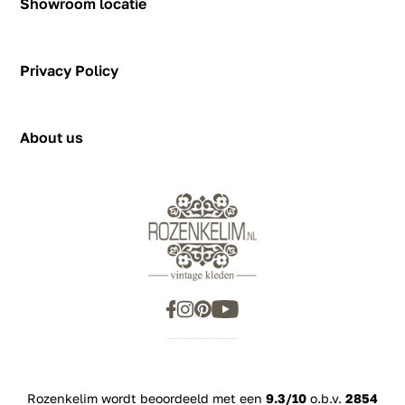
Showroom locatie
Hendrik Figeeweg 1-0002
Figeehal 2
Privacy Policy
2031 BJ Haarlem
showroom@rozenkelim.nl
Privacy Policy
+31655342780
About us
Rozenkelim wordt beoordeeld met een
9.3/10
o.b.v.
2854