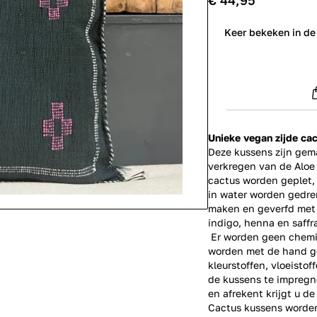
€ 44,95
0
Keer bekeken in de
Unieke
vegan
zijde ca
Deze kussens zijn gema
verkregen van de Aloe 
cactus worden geplet,
in water worden gedre
maken en geverfd met b
indigo, henna en saffr
Er worden geen chemic
worden met de hand ge
kleurstoffen, vloeisto
de kussens te impregn
en afrekent krijgt u d
Cactus kussens worde