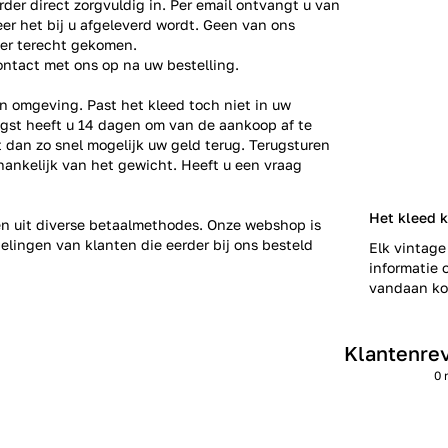
der direct zorgvuldig in. Per email ontvangt u van
er het bij u afgeleverd wordt. Geen van ons
ier terecht gekomen.
ontact
met ons op na uw bestelling.
n omgeving. Past het kleed toch niet in uw
gst heeft u 14 dagen om van de aankoop af te
gt dan zo snel mogelijk uw geld terug. Terugsturen
fhankelijk van het gewicht. Heeft u een vraag
Het kleed 
zen uit diverse betaalmethodes. Onze webshop is
elingen
van klanten die eerder bij ons besteld
Elk vintage
informatie o
vandaan kom
Klantenre
0 