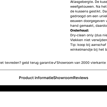
Atlasgebergte. De kus
weefgetouwen. Na het
de kussens gestikt. D
gedroogd om een uniek
eeuwen doorgegeven v
hand gemaakt, daardoo
Onderhoud:
Dry-clean only (dus ni
Vlekken niet verwijder
Tip: koop bij aanschaf
winkelmandje bij het b
iet tevreden? geld terug garantie
Showroom van 2000 vierkante 
Product informatie
Showroom
Reviews