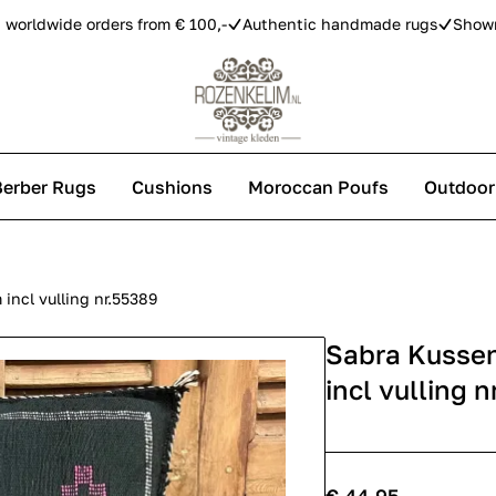
 worldwide orders from € 100,-
Authentic handmade rugs
Show
Berber Rugs
Cushions
Moroccan Poufs
Outdoor
s
incl vulling nr.55389
Sabra Kussen
 carpets
incl vulling 