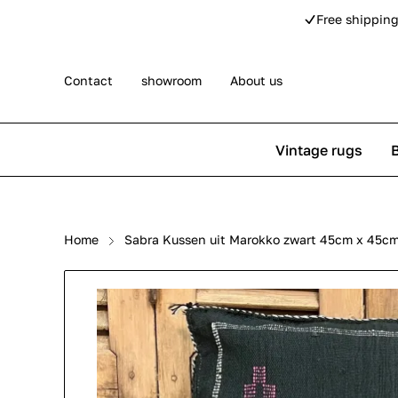
Free shipping
Contact
showroom
About us
Vintage rugs
Persian rugs
Berber rug
Home
Sabra Kussen uit Marokko zwart 45cm x 45cm 
Rose kilim rugs
Pip Studio