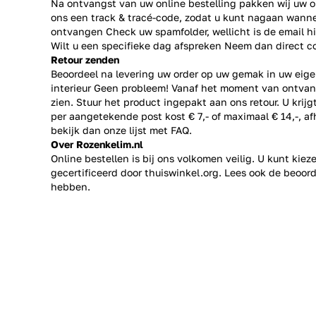
Na ontvangst van uw online bestelling pakken wij uw or
ons een track & tracé-code, zodat u kunt nagaan wanne
ontvangen Check uw spamfolder, wellicht is de email h
Wilt u een specifieke dag afspreken Neem dan direct
c
Retour zenden
Beoordeel na levering uw order op uw gemak in uw eige
interieur Geen probleem! Vanaf het moment van ontvan
zien. Stuur het product ingepakt aan ons retour. U krij
per aangetekende post kost € 7,- of maximaal € 14,-, a
bekijk dan onze lijst met
FAQ.
Over Rozenkelim.nl
Online bestellen is bij ons volkomen veilig. U kunt kie
gecertificeerd door thuiswinkel.org. Lees ook de
beoord
hebben.