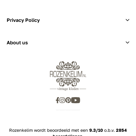
Hendrik Figeeweg 1-0002
Figeehal 2
Privacy Policy
2031 BJ Haarlem
showroom@rozenkelim.nl
Privacy Policy
+31655342780
About us
Rozenkelim wordt beoordeeld met een
9.3/10
o.b.v.
2854