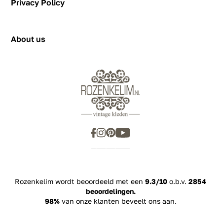
Privacy Policy
2031 BJ Haarlem
showroom@rozenkelim.nl
Privacy Policy
+31655342780
About us
Rozenkelim wordt beoordeeld met een
9.3/10
o.b.v.
2854
beoordelingen.
98%
van onze klanten beveelt ons aan.