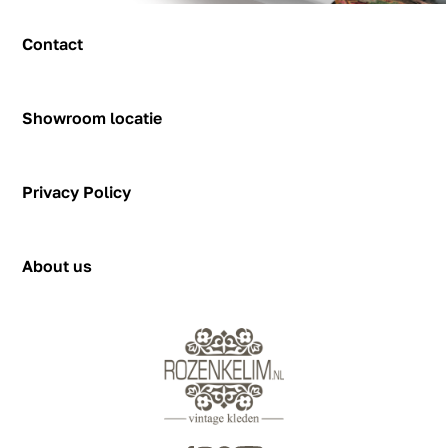
Contact
Contact
Showroom locatie
Hendrik Figeeweg 1-0002
Figeehal 2
Privacy Policy
2031 BJ Haarlem
showroom@rozenkelim.nl
Privacy Policy
+31655342780
About us