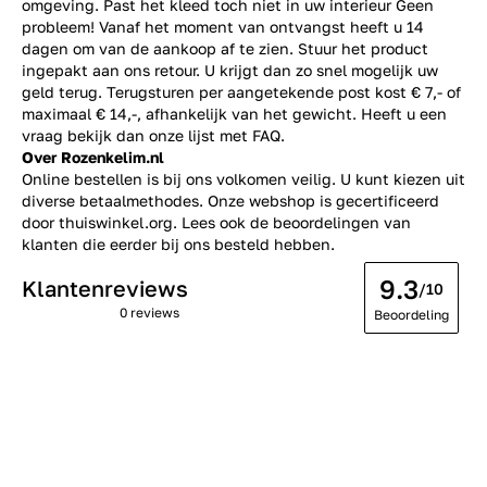
omgeving. Past het kleed toch niet in uw interieur Geen
probleem! Vanaf het moment van ontvangst heeft u 14
dagen om van de aankoop af te zien. Stuur het product
ingepakt aan ons retour. U krijgt dan zo snel mogelijk uw
geld terug. Terugsturen per aangetekende post kost € 7,- of
maximaal € 14,-, afhankelijk van het gewicht. Heeft u een
vraag bekijk dan onze lijst met
FAQ.
Over Rozenkelim.nl
Online bestellen is bij ons volkomen veilig. U kunt kiezen uit
diverse betaalmethodes. Onze webshop is gecertificeerd
door thuiswinkel.org. Lees ook de
beoordelingen
van
klanten die eerder bij ons besteld hebben.
9.3
Klantenreviews
/10
0 reviews
Beoordeling