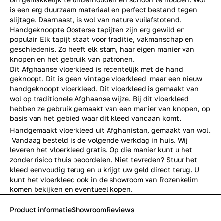
is een erg duurzaam materiaal en perfect bestand tegen
slijtage. Daarnaast, is wol van nature vuilafstotend.
Handgeknoopte Oosterse tapijten zijn erg gewild en
populair. Elk tapijt staat voor traditie, vakmanschap en
geschiedenis. Zo heeft elk stam, haar eigen manier van
knopen en het gebruik van patronen.
Dit Afghaanse vloerkleed is recentelijk met de hand
geknoopt. Dit is geen vintage vloerkleed, maar een nieuw
handgeknoopt vloerkleed. Dit vloerkleed is gemaakt van
wol op traditionele Afghaanse wijze. Bij dit vloerkleed
hebben ze gebruik gemaakt van een manier van knopen, op
basis van het gebied waar dit kleed vandaan komt.
Handgemaakt vloerkleed uit Afghanistan, gemaakt van wol.
Vandaag besteld is de volgende werkdag in huis. Wij
leveren het vloerkleed gratis. Op die manier kunt u het
zonder risico thuis beoordelen. Niet tevreden? Stuur het
kleed eenvoudig terug en u krijgt uw geld direct terug. U
kunt het vloerkleed ook in de
showroom
van Rozenkelim
komen bekijken en eventueel kopen.
Product informatie
Showroom
Reviews