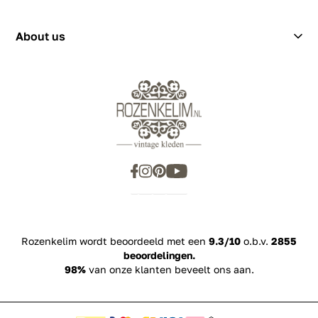
showroom@rozenkelim.nl
Privacy Policy
+31655342780
About us
Rozenkelim wordt beoordeeld met een
9.3/10
o.b.v.
2855
beoordelingen.
98%
van onze klanten beveelt ons aan.