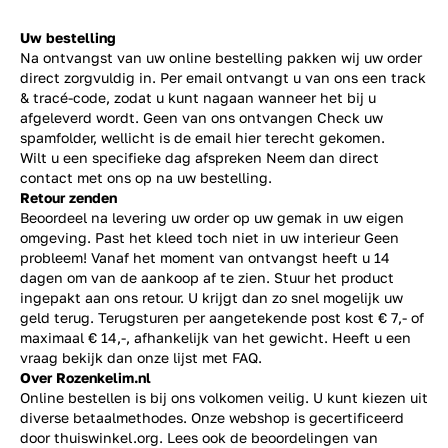
Uw bestelling
Na ontvangst van uw online bestelling pakken wij uw order
direct zorgvuldig in. Per email ontvangt u van ons een track
& tracé-code, zodat u kunt nagaan wanneer het bij u
afgeleverd wordt. Geen van ons ontvangen Check uw
spamfolder, wellicht is de email hier terecht gekomen.
Wilt u een specifieke dag afspreken Neem dan direct
contact
met ons op na uw bestelling.
Retour zenden
Beoordeel na levering uw order op uw gemak in uw eigen
omgeving. Past het kleed toch niet in uw interieur Geen
probleem! Vanaf het moment van ontvangst heeft u 14
dagen om van de aankoop af te zien. Stuur het product
ingepakt aan ons retour. U krijgt dan zo snel mogelijk uw
geld terug. Terugsturen per aangetekende post kost € 7,- of
maximaal € 14,-, afhankelijk van het gewicht. Heeft u een
vraag bekijk dan onze lijst met
FAQ.
Over Rozenkelim.nl
Online bestellen is bij ons volkomen veilig. U kunt kiezen uit
diverse betaalmethodes. Onze webshop is gecertificeerd
door thuiswinkel.org. Lees ook de
beoordelingen
van