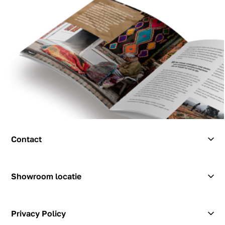
Contact
Contact
Showroom locatie
Hendrik Figeeweg 1-0002
Figeehal 2
Privacy Policy
2031 BJ Haarlem