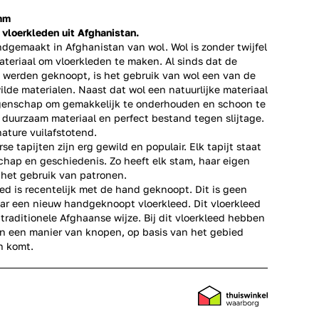
 mm
loerkleden uit Afghanistan.
andgemaakt in Afghanistan van wol. Wol is zonder twijfel
teriaal om vloerkleden te maken. Al sinds dat de
n werden geknoopt, is het gebruik van wol een van de
de materialen. Naast dat wol een natuurlijke materiaal
eigenschap om gemakkelijk te onderhouden en schoon te
 duurzaam materiaal en perfect bestand tegen slijtage.
nature vuilafstotend.
 tapijten zijn erg gewild en populair. Elk tapijt staat
chap en geschiedenis. Zo heeft elk stam, haar eigen
het gebruik van patronen.
ed is recentelijk met de hand geknoopt. Dit is geen
aar een nieuw handgeknoopt vloerkleed. Dit vloerkleed
traditionele Afghaanse wijze. Bij dit vloerkleed hebben
n een manier van knopen, op basis van het gebied
n komt.