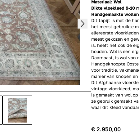
Materiaal: Wol
Dikte vloekleed 9-10
Handgemaakte wollen v
Dit tapijt is met de h
het meest gebruikte ma
allereerste vloerklede
meest gekozen en gewil
is, heeft het ook de 
houden. Wol is een erg
Daarnaast, is wol van 
Handgeknoopte Oosterse
voor traditie, vakmans
manier van knopen en 
Dit Afghaanse vloerkle
vintage vloerkleed, m
is gemaakt van wol op 
ze gebruik gemaakt va
waar dit kleed vandaa
€ 2.950,00