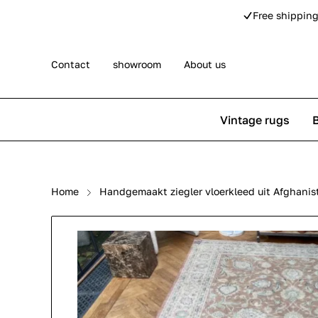
Free shipping
Contact
showroom
About us
Vintage rugs
Persian rugs
Berber rug
Home
Handgemaakt ziegler vloerkleed uit Afghan
Rose kilim rugs
Pip Studio