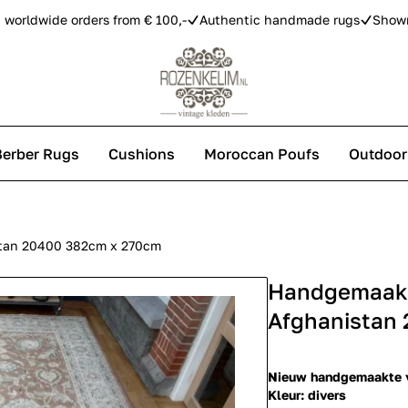
 worldwide orders from € 100,-
Authentic handmade rugs
Show
Berber Rugs
Cushions
Moroccan Poufs
Outdoor
s
istan 20400 382cm x 270cm
Handgemaakt 
 carpets
Afghanistan
Nieuw handgemaakte v
Kleur: divers