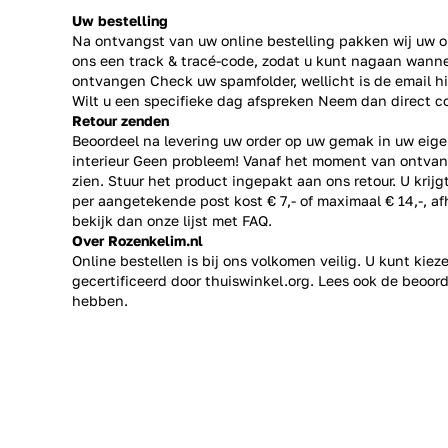
Uw bestelling
Na ontvangst van uw online bestelling pakken wij uw or
ons een track & tracé-code, zodat u kunt nagaan wanne
ontvangen Check uw spamfolder, wellicht is de email h
Wilt u een specifieke dag afspreken Neem dan direct
c
Retour zenden
Beoordeel na levering uw order op uw gemak in uw eige
interieur Geen probleem! Vanaf het moment van ontvan
zien. Stuur het product ingepakt aan ons retour. U krij
per aangetekende post kost € 7,- of maximaal € 14,-, a
bekijk dan onze lijst met
FAQ.
Over Rozenkelim.nl
Online bestellen is bij ons volkomen veilig. U kunt kie
gecertificeerd door thuiswinkel.org. Lees ook de
beoord
hebben.